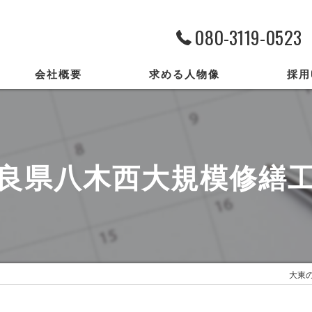
080-3119-0523
会社概要
求める人物像
採用
代表挨拶
ビジョン
良県八木西大規模修繕
事業案内
大東