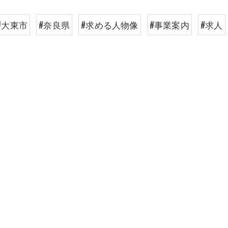
#大東市
#奈良県
#求める人物像
#事業案内
#求人