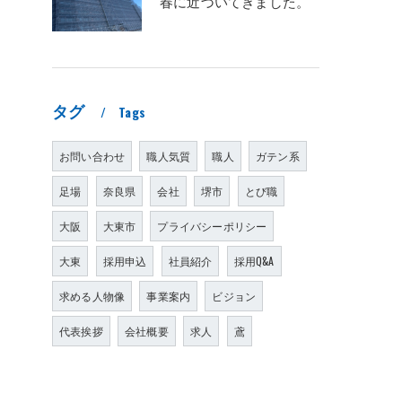
春に近づいてきました。
タグ
Tags
お問い合わせ
職人気質
職人
ガテン系
足場
奈良県
会社
堺市
とび職
大阪
大東市
プライバシーポリシー
大東
採用申込
社員紹介
採用Q&A
求める人物像
事業案内
ビジョン
代表挨拶
会社概要
求人
鳶